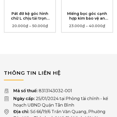
Pát đỡ kệ góc hình
Miếng bọc góc cạnh
chữ L chịu tải trọng
hợp kim bảo vệ an
CAO, có thể TÙY
toàn dáng vuông
20.000
₫
50.000
₫
Khoảng
23.000
₫
40.000
₫
Khoản
–
–
CHỈNH
giá:
giá:
từ
từ
20.000₫
23.00
đến
đến
50.000₫
40.00
THÔNG TIN LIÊN HỆ
Mã số thuế:
8313143032-001
Ngày cấp:
25/01/2024 tại Phòng tài chính - kế
hoạch UBND Quận Tân Bình
Địa chỉ:
Số 66/19/6 Trần Văn Quang, Phường