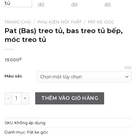
TRANG CHỦ
/
PHỤ KIỆN NỘI THẤT
/
PÁT KE GÓC
Pat (Bas) treo tủ, bas treo tủ bếp,
móc treo tủ
₫
19.000
XÓA
Màu sắc
Pat (Bas) treo tủ, bas treo tủ bếp, móc treo tủ số lượng
THÊM VÀO GIỎ HÀNG
SKU:
Không áp dụng
Danh mục:
Pát ke góc