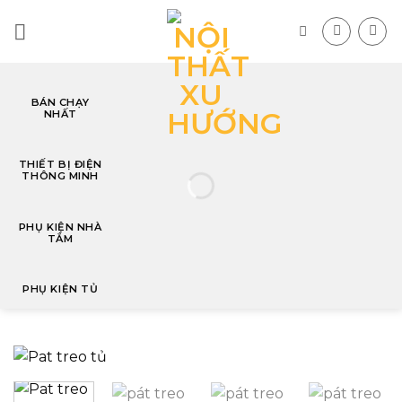
Skip
to
content
BÁN CHẠY
NHẤT
T
THIẾT BỊ ĐIỆN
THÔNG MINH
PHỤ KIỆN NHÀ
TẮM
PHỤ KIỆN TỦ